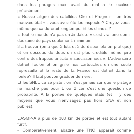
dans les parages mais avait du mal a le localiser
précisément.
« Russie aligne des satellites Oko et Prognoz... en très
mauvais état « : vous avez été les inspecter? Croyez vous-
même que ca durerait longtemps. Et les chinois ?
« Tout le monde n'a pas un Jindalee. » c’est vrai une demi-
douzaine de pays seulement. minimum
3 a trouver (on a que 3 lots et 3 de disponible en pratique)
et en dessous de deux on est plus crédible même pire
contre des frappes anticité « saucissonnées ». L’adversaire
détruit Toulon et on grille nos cartouches en une seule
représaille et le reste de la France est détruit dans la
foulée? Il faut pouvoir graduer derrière.
Et les SNLE ça se piste : on n'est jamais sur que le pistage
ne marche pas pour 1 ou 2 car c’est une question de
probabilité. A la portée de quelques états (et il y des
moyens que vous n’envisagez pas hors SNA et non
publiés).
L’ASMP-A a plus de 300 km de portée et est tout autant
furtif.
« Comparativement, abattre une TNO apparaît comme