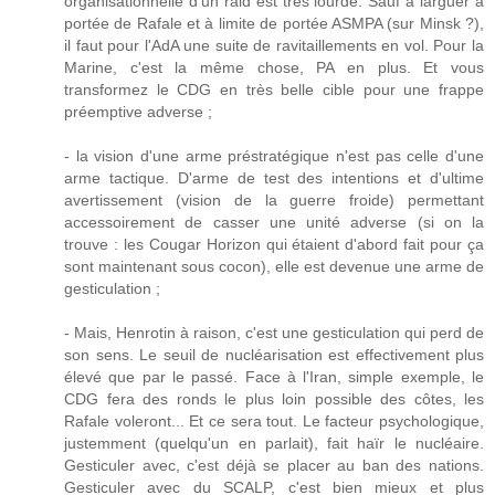
organisationnelle d'un raid est très lourde. Sauf à larguer à
portée de Rafale et à limite de portée ASMPA (sur Minsk ?),
il faut pour l'AdA une suite de ravitaillements en vol. Pour la
Marine, c'est la même chose, PA en plus. Et vous
transformez le CDG en très belle cible pour une frappe
préemptive adverse ;
- la vision d'une arme préstratégique n'est pas celle d'une
arme tactique. D'arme de test des intentions et d'ultime
avertissement (vision de la guerre froide) permettant
accessoirement de casser une unité adverse (si on la
trouve : les Cougar Horizon qui étaient d'abord fait pour ça
sont maintenant sous cocon), elle est devenue une arme de
gesticulation ;
- Mais, Henrotin à raison, c'est une gesticulation qui perd de
son sens. Le seuil de nucléarisation est effectivement plus
élevé que par le passé. Face à l'Iran, simple exemple, le
CDG fera des ronds le plus loin possible des côtes, les
Rafale voleront... Et ce sera tout. Le facteur psychologique,
justemment (quelqu'un en parlait), fait haïr le nucléaire.
Gesticuler avec, c'est déjà se placer au ban des nations.
Gesticuler avec du SCALP, c'est bien mieux et plus