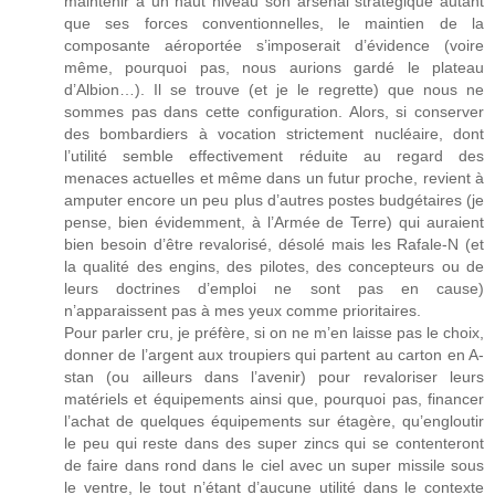
maintenir à un haut niveau son arsenal stratégique autant
que ses forces conventionnelles, le maintien de la
composante aéroportée s’imposerait d’évidence (voire
même, pourquoi pas, nous aurions gardé le plateau
d’Albion…). Il se trouve (et je le regrette) que nous ne
sommes pas dans cette configuration. Alors, si conserver
des bombardiers à vocation strictement nucléaire, dont
l’utilité semble effectivement réduite au regard des
menaces actuelles et même dans un futur proche, revient à
amputer encore un peu plus d’autres postes budgétaires (je
pense, bien évidemment, à l’Armée de Terre) qui auraient
bien besoin d’être revalorisé, désolé mais les Rafale-N (et
la qualité des engins, des pilotes, des concepteurs ou de
leurs doctrines d’emploi ne sont pas en cause)
n’apparaissent pas à mes yeux comme prioritaires.
Pour parler cru, je préfère, si on ne m’en laisse pas le choix,
donner de l’argent aux troupiers qui partent au carton en A-
stan (ou ailleurs dans l’avenir) pour revaloriser leurs
matériels et équipements ainsi que, pourquoi pas, financer
l’achat de quelques équipements sur étagère, qu’engloutir
le peu qui reste dans des super zincs qui se contenteront
de faire dans rond dans le ciel avec un super missile sous
le ventre, le tout n’étant d’aucune utilité dans le contexte