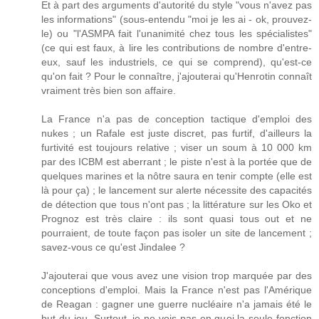
Et à part des arguments d'autorité du style "vous n'avez pas
les informations" (sous-entendu "moi je les ai - ok, prouvez-
le) ou "l'ASMPA fait l'unanimité chez tous les spécialistes"
(ce qui est faux, à lire les contributions de nombre d'entre-
eux, sauf les industriels, ce qui se comprend), qu'est-ce
qu'on fait ? Pour le connaître, j'ajouterai qu'Henrotin connaît
vraiment très bien son affaire.
La France n'a pas de conception tactique d'emploi des
nukes ; un Rafale est juste discret, pas furtif, d'ailleurs la
furtivité est toujours relative ; viser un soum à 10 000 km
par des ICBM est aberrant ; le piste n'est à la portée que de
quelques marines et la nôtre saura en tenir compte (elle est
là pour ça) ; le lancement sur alerte nécessite des capacités
de détection que tous n'ont pas ; la littérature sur les Oko et
Prognoz est très claire : ils sont quasi tous out et ne
pourraient, de toute façon pas isoler un site de lancement ;
savez-vous ce qu'est Jindalee ?
J'ajouterai que vous avez une vision trop marquée par des
conceptions d'emploi. Mais la France n'est pas l'Amérique
de Reagan : gagner une guerre nucléaire n'a jamais été le
but du jeu. Surtout, je ne vois pas en quoi la seule fonction