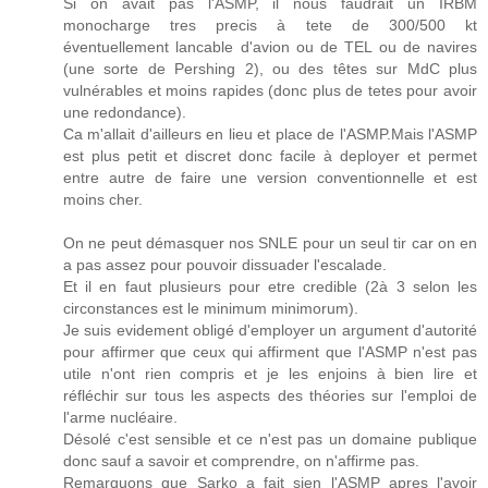
Si on avait pas l'ASMP, il nous faudrait un IRBM
monocharge tres precis à tete de 300/500 kt
éventuellement lancable d'avion ou de TEL ou de navires
(une sorte de Pershing 2), ou des têtes sur MdC plus
vulnérables et moins rapides (donc plus de tetes pour avoir
une redondance).
Ca m'allait d'ailleurs en lieu et place de l'ASMP.Mais l'ASMP
est plus petit et discret donc facile à deployer et permet
entre autre de faire une version conventionnelle et est
moins cher.
On ne peut démasquer nos SNLE pour un seul tir car on en
a pas assez pour pouvoir dissuader l'escalade.
Et il en faut plusieurs pour etre credible (2à 3 selon les
circonstances est le minimum minimorum).
Je suis evidement obligé d'employer un argument d'autorité
pour affirmer que ceux qui affirment que l'ASMP n'est pas
utile n'ont rien compris et je les enjoins à bien lire et
réfléchir sur tous les aspects des théories sur l'emploi de
l'arme nucléaire.
Désolé c'est sensible et ce n'est pas un domaine publique
donc sauf a savoir et comprendre, on n'affirme pas.
Remarquons que Sarko a fait sien l'ASMP apres l'avoir