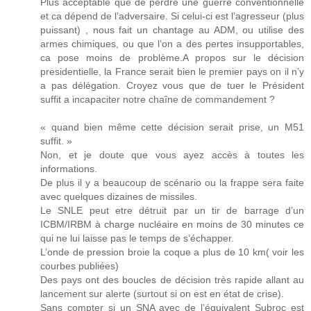
Plus acceptable que de perdre une guerre conventionnelle
et ca dépend de l’adversaire. Si celui-ci est l’agresseur (plus
puissant) , nous fait un chantage au ADM, ou utilise des
armes chimiques, ou que l’on a des pertes insupportables,
ca pose moins de problème.A propos sur le décision
presidentielle, la France serait bien le premier pays on il n’y
a pas délégation. Croyez vous que de tuer le Président
suffit a incapaciter notre chaîne de commandement ?
« quand bien même cette décision serait prise, un M51
suffit. »
Non, et je doute que vous ayez accès à toutes les
informations.
De plus il y a beaucoup de scénario ou la frappe sera faite
avec quelques dizaines de missiles.
Le SNLE peut etre détruit par un tir de barrage d’un
ICBM/IRBM à charge nucléaire en moins de 30 minutes ce
qui ne lui laisse pas le temps de s’échapper.
L’onde de pression broie la coque a plus de 10 km( voir les
courbes publiées)
Des pays ont des boucles de décision très rapide allant au
lancement sur alerte (surtout si on est en état de crise).
Sans compter si un SNA avec de l’équivalent Subroc est