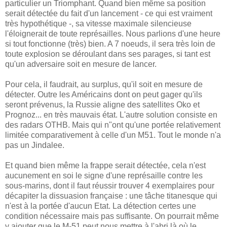
particulier un Triomphant. Quand bien même sa position
serait détectée du fait d'un lancement - ce qui est vraiment
très hypothétique -, sa vitesse maximale silencieuse
l'éloignerait de toute représailles. Nous parlions d'une heure
si tout fonctionne (très) bien. A 7 noeuds, il sera très loin de
toute explosion se déroulant dans ses parages, si tant est
qu'un adversaire soit en mesure de lancer.
Pour cela, il faudrait, au surplus, qu'il soit en mesure de
détecter. Outre les Américains dont on peut gager qu'ils
seront prévenus, la Russie aligne des satellites Oko et
Prognoz... en très mauvais état. L'autre solution consiste en
des radars OTHB. Mais qui n"ont qu'une portée relativement
limitée comparativement à celle d'un M51. Tout le monde n'a
pas un Jindalee.
Et quand bien même la frappe serait détectée, cela n'est
aucunement en soi le signe d'une représaille contre les
sous-marins, dont il faut réussir trouver 4 exemplaires pour
décapiter la dissuasion française : une tâche titanesque qui
n'est à la portée d'aucun Etat. La détection certes une
condition nécessaire mais pas suffisante. On pourrait même
y ajouter que le M-51 peut nous mettre à l'abri là où le