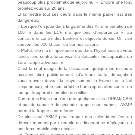
beaucoup plus problématique aujord’hui » .Encore une fois,
projetez vous sur 20 ans.
Et la mettre tout ses oeufs dans le même panier est très
dangereux.
« Lorsque l'on joue dans la gamme des Kt, une variation de
100 m dans les ECP n'a que peu d'importance »: au
contraire si contre des bunkers et objectifs durcis. On vise
souvent les 300 kt pour de bonnes raisons.
« Plutôt, elle n'a d'importance que dans l'hypothèse où vous
lancez une contre-force visant à décapiter les capacités de
1ère frappe adverses. »
C’est le seul usage de la dissuasion quoique les discours
puissent dire publiquement (d’ailleurs toute dénégation
vous renvoie devant la Haye comme la France en a fait
l’experience), et le seul crédible hors représailles contre un
fou qui frapperait d’emblée nos villes.
Contre des Etats qui n’ont que quelques silos d’IRBM/ICBM
et pas de capacité de seconde frappe sous marine, l’ASMP
permet la frappe contre force.
De plus seul l’ASMP peut frapper des cibles identifiées au
dernier moment par exemple un dirigeant se déplaçant ou
une force mobile voire navale.
La France n’est encore une grande puissance que parce